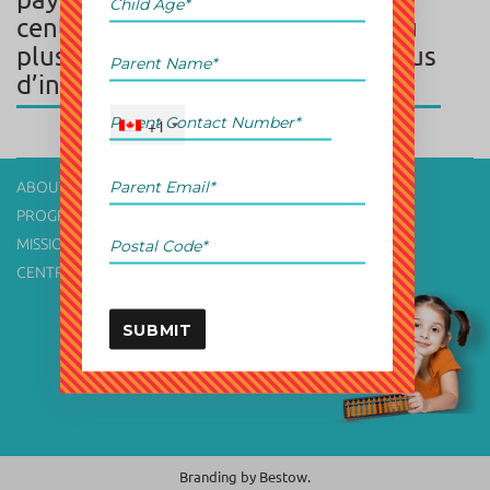
centre UCMAS de votre enfant au
plus tôt pour terminer le processus
d’inscription avec succès.
+1
ABOUT US
CONTACT US
PROGRAM
CAREER
MISSION & VISION
TERMS OF USE
CENTRE FINDER
PRIVACY POLICY
SUBMIT
Branding by
Bestow.